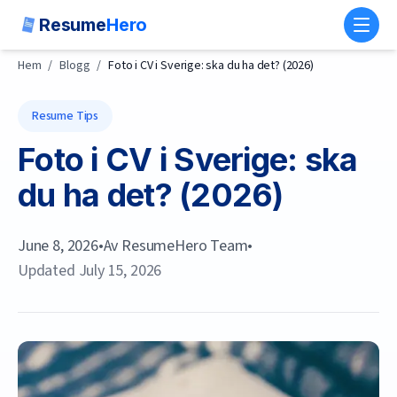
Resume
Hero
Toggl
Hem
/
Blogg
/
Foto i CV i Sverige: ska du ha det? (2026)
Resume Tips
Foto i CV i Sverige: ska
du ha det? (2026)
June 8, 2026
•
Av
ResumeHero Team
•
Updated
July 15, 2026