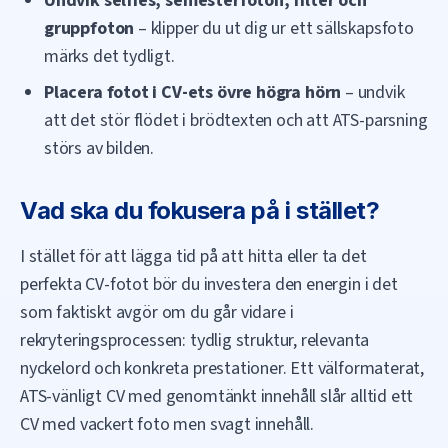
Undvik selfies, semesterfoton, filter och
gruppfoton
– klipper du ut dig ur ett sällskapsfoto
märks det tydligt.
Placera fotot i CV-ets övre högra hörn
– undvik
att det stör flödet i brödtexten och att ATS-parsning
störs av bilden.
Vad ska du fokusera på i stället?
I stället för att lägga tid på att hitta eller ta det
perfekta CV-fotot bör du investera den energin i det
som faktiskt avgör om du går vidare i
rekryteringsprocessen: tydlig struktur, relevanta
nyckelord och konkreta prestationer. Ett välformaterat,
ATS-vänligt CV med genomtänkt innehåll slår alltid ett
CV med vackert foto men svagt innehåll.