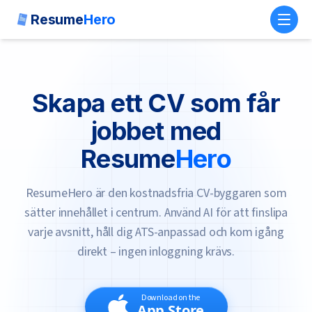
Resume
Hero
Toggl
Skapa ett CV som får
jobbet med
Resume
Hero
ResumeHero är den kostnadsfria CV-byggaren som
sätter innehållet i centrum. Använd AI för att finslipa
varje avsnitt, håll dig ATS-anpassad och kom igång
direkt – ingen inloggning krävs.
Download on the
App Store