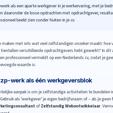
ewerk als een aparte werkgever in je werkervaring, met je bedr
de, en daaronder de losse opdrachten met opdrachtgever, resul
essioneel beeld zien zonder hiaten in je cv.
 te maken met iets wat veel zelfstandigen onzeker maakt: hoe ve
 tientallen verschillende opdrachtgevers hebt gewerkt? In dit ar
 en professioneel vermeldt op een Nederlands cv, zodat je geen
gevoegde waarde is.
zzp-werk als één werkgeversblok
elijke aanpak is om je zelfstandige activiteiten te bundelen i
ebruik als 'werkgever' je eigen bedrijfsnaam of – als je geen 
rketingconsultant
of
Zelfstandig Webontwikkelaar
. Verm