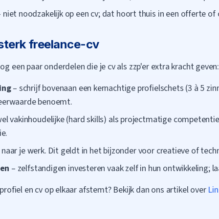
 niet noodzakelijk op een cv; dat hoort thuis in een offerte of 
 sterk freelance-cv
og een paar onderdelen die je cv als zzp'er extra kracht geven
ing
– schrijf bovenaan een kernachtige profielschets (3 à 5 zinn
 meerwaarde benoemt.
l vakinhoudelijke (hard skills) als projectmatige competen
e.
k naar je werk. Dit geldt in het bijzonder voor creatieve of tec
gen
– zelfstandigen investeren vaak zelf in hun ontwikkeling; la
-profiel en cv op elkaar afstemt? Bekijk dan ons artikel over
Lin