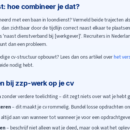
t: hoe combineer je dat?
erd met een baan in loondienst? Vermeld beide trajecten als 
dan zichtbaar door de tijdlijn correct naast elkaar te plaatse
ls
'naast dienstverband bij [werkgever]'
. Recruiters in Nederla
punt dan een probleem.
edige cv-structuur opbouwt? Lees dan ons artikel over
het ver
eide nodig hebt.
 bij zzp-werk op je cv
n
zonder verdere toelichting – dit zegt niets over wat je hebt 
teren
– dit maakt je cv rommelig. Bundel losse opdrachten on
 altijd aan van wanneer tot wanneer je voor een opdrachtgeve
den
– beschrijf niet alleen wat je deed, maar ook wat het oplev