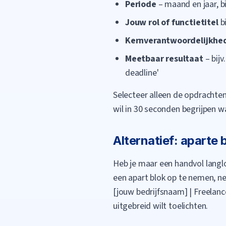
Periode
– maand en jaar, bij
Jouw rol of functietitel
b
Kernverantwoordelijkhe
Meetbaar resultaat
– bijv
deadline'
Selecteer alleen de opdrachten d
wil in 30 seconden begrijpen wa
Alternatief: aparte
Heb je maar een handvol langlo
een apart blok op te nemen, ne
[jouw bedrijfsnaam] | Freelance
uitgebreid wilt toelichten.