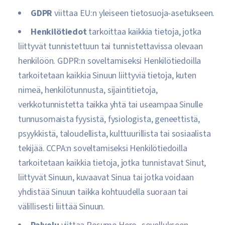
GDPR
viittaa EU:n yleiseen tietosuoja-asetukseen.
Henkilötiedot
tarkoittaa kaikkia tietoja, jotka
liittyvät tunnistettuun tai tunnistettavissa olevaan
henkilöön. GDPR:n soveltamiseksi Henkilötiedoilla
tarkoitetaan kaikkia Sinuun liittyviä tietoja, kuten
nimeä, henkilötunnusta, sijaintitietoja,
verkkotunnistetta taikka yhtä tai useampaa Sinulle
tunnusomaista fyysistä, fysiologista, geneettistä,
psyykkistä, taloudellista, kulttuurillista tai sosiaalista
tekijää. CCPA:n soveltamiseksi Henkilötiedoilla
tarkoitetaan kaikkia tietoja, jotka tunnistavat Sinut,
liittyvät Sinuun, kuvaavat Sinua tai jotka voidaan
yhdistää Sinuun taikka kohtuudella suoraan tai
välillisesti liittää Sinuun.