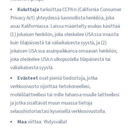
Kuluttaja
tarkoittaa CCPA:n (California Consumer
Privacy Act) yhteydessä luonnollista henkilöä, joka
asuu Kaliforniassa. Laissa määritelty asukas käsittää
(1) jokaisen henkilön, joka oleskelee USA:ssa muusta
kuin tilapäisestä tai väliaikaisesta syystä, ja (2)
jokaisen USA:ssa asuinpaikkansa omaavan henkilön,
joka oleskelee USA:n ulkopuolella tilapäisestä tai
väliaikaisesta syystä.
Evästeet
ovat pieniä tiedostoja, jotka
verkkosivusto sijoittaa tietokoneellesi,
mobiililaitteellesi tai mille tahansa muulle laitteellesi
ja jotka sisältävät muun muassa tietoja
selaushistoriastasi kyseisellä verkkosivustolla.
Maa
viittaa: Yhdysvallat