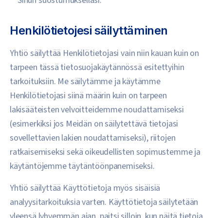
Sinun suostumuksellasi.
Henkilötietojesi säilyttäminen
Yhtiö säilyttää Henkilötietojasi vain niin kauan kuin on
tarpeen tässä tietosuojakäytännössä esitettyihin
tarkoituksiin. Me säilytämme ja käytämme
Henkilötietojasi siinä määrin kuin on tarpeen
lakisääteisten velvoitteidemme noudattamiseksi
(esimerkiksi jos Meidän on säilytettävä tietojasi
sovellettavien lakien noudattamiseksi), riitojen
ratkaisemiseksi sekä oikeudellisten sopimustemme ja
käytäntöjemme täytäntöönpanemiseksi.
Yhtiö säilyttää Käyttötietoja myös sisäisiä
analyysitarkoituksia varten. Käyttötietoja säilytetään
yleensä lyhyemmän ajan, paitsi silloin, kun näitä tietoja