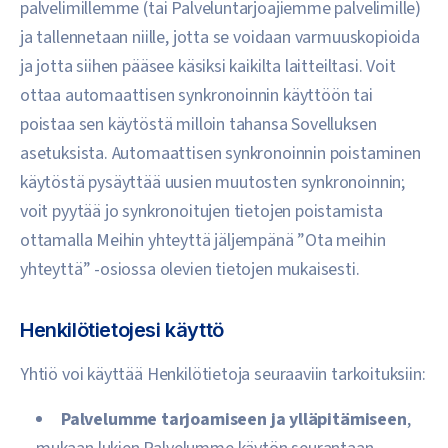
palvelimillemme (tai Palveluntarjoajiemme palvelimille)
ja tallennetaan niille, jotta se voidaan varmuuskopioida
ja jotta siihen pääsee käsiksi kaikilta laitteiltasi. Voit
ottaa automaattisen synkronoinnin käyttöön tai
poistaa sen käytöstä milloin tahansa Sovelluksen
asetuksista. Automaattisen synkronoinnin poistaminen
käytöstä pysäyttää uusien muutosten synkronoinnin;
voit pyytää jo synkronoitujen tietojen poistamista
ottamalla Meihin yhteyttä jäljempänä ”Ota meihin
yhteyttä” -osiossa olevien tietojen mukaisesti.
Henkilötietojesi käyttö
Yhtiö voi käyttää Henkilötietoja seuraaviin tarkoituksiin:
Palvelumme tarjoamiseen ja ylläpitämiseen
,