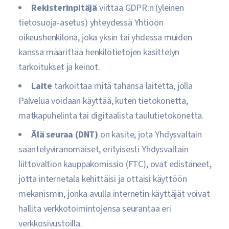
Rekisterinpitäjä
viittaa GDPR:n (yleinen
tietosuoja-asetus) yhteydessä Yhtiöön
oikeushenkilönä, joka yksin tai yhdessä muiden
kanssa määrittää henkilötietojen käsittelyn
tarkoitukset ja keinot.
Laite
tarkoittaa mitä tahansa laitetta, jolla
Palvelua voidaan käyttää, kuten tietokonetta,
matkapuhelinta tai digitaalista taulutietokonetta.
Älä seuraa (DNT)
on käsite, jota Yhdysvaltain
sääntelyviranomaiset, erityisesti Yhdysvaltain
liittovaltion kauppakomissio (FTC), ovat edistäneet,
jotta internetala kehittäisi ja ottaisi käyttöön
mekanismin, jonka avulla internetin käyttäjät voivat
hallita verkkotoimintojensa seurantaa eri
verkkosivustoilla.