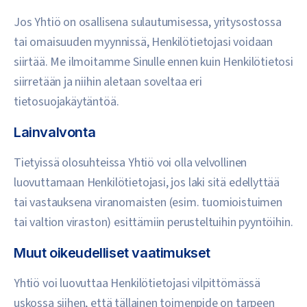
Jos Yhtiö on osallisena sulautumisessa, yritysostossa
tai omaisuuden myynnissä, Henkilötietojasi voidaan
siirtää. Me ilmoitamme Sinulle ennen kuin Henkilötietosi
siirretään ja niihin aletaan soveltaa eri
tietosuojakäytäntöä.
Lainvalvonta
Tietyissä olosuhteissa Yhtiö voi olla velvollinen
luovuttamaan Henkilötietojasi, jos laki sitä edellyttää
tai vastauksena viranomaisten (esim. tuomioistuimen
tai valtion viraston) esittämiin perusteltuihin pyyntöihin.
Muut oikeudelliset vaatimukset
Yhtiö voi luovuttaa Henkilötietojasi vilpittömässä
uskossa siihen, että tällainen toimenpide on tarpeen