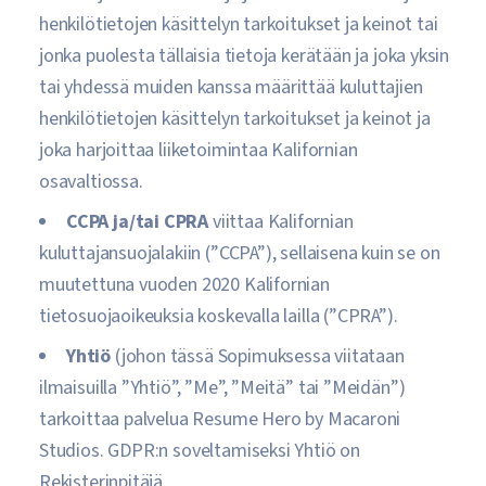
henkilötietojen käsittelyn tarkoitukset ja keinot tai
jonka puolesta tällaisia tietoja kerätään ja joka yksin
tai yhdessä muiden kanssa määrittää kuluttajien
henkilötietojen käsittelyn tarkoitukset ja keinot ja
joka harjoittaa liiketoimintaa Kalifornian
osavaltiossa.
CCPA ja/tai CPRA
viittaa Kalifornian
kuluttajansuojalakiin (”CCPA”), sellaisena kuin se on
muutettuna vuoden 2020 Kalifornian
tietosuojaoikeuksia koskevalla lailla (”CPRA”).
Yhtiö
(johon tässä Sopimuksessa viitataan
ilmaisuilla ”Yhtiö”, ”Me”, ”Meitä” tai ”Meidän”)
tarkoittaa palvelua Resume Hero by Macaroni
Studios. GDPR:n soveltamiseksi Yhtiö on
Rekisterinpitäjä.