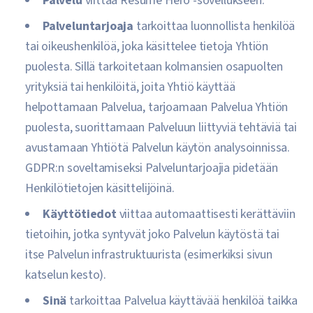
Palvelu
viittaa Resume Hero -sovellukseen.
Palveluntarjoaja
tarkoittaa luonnollista henkilöä
tai oikeushenkilöä, joka käsittelee tietoja Yhtiön
puolesta. Sillä tarkoitetaan kolmansien osapuolten
yrityksiä tai henkilöitä, joita Yhtiö käyttää
helpottamaan Palvelua, tarjoamaan Palvelua Yhtiön
puolesta, suorittamaan Palveluun liittyviä tehtäviä tai
avustamaan Yhtiötä Palvelun käytön analysoinnissa.
GDPR:n soveltamiseksi Palveluntarjoajia pidetään
Henkilötietojen käsittelijöinä.
Käyttötiedot
viittaa automaattisesti kerättäviin
tietoihin, jotka syntyvät joko Palvelun käytöstä tai
itse Palvelun infrastruktuurista (esimerkiksi sivun
katselun kesto).
Sinä
tarkoittaa Palvelua käyttävää henkilöä taikka