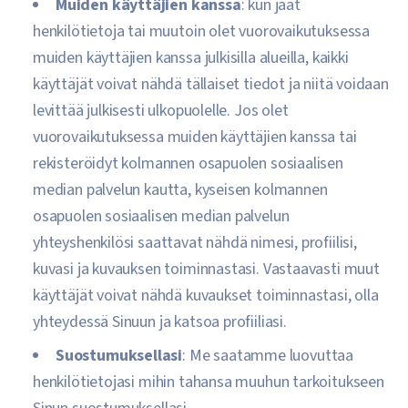
Muiden käyttäjien kanssa
: kun jaat
henkilötietoja tai muutoin olet vuorovaikutuksessa
muiden käyttäjien kanssa julkisilla alueilla, kaikki
käyttäjät voivat nähdä tällaiset tiedot ja niitä voidaan
levittää julkisesti ulkopuolelle. Jos olet
vuorovaikutuksessa muiden käyttäjien kanssa tai
rekisteröidyt kolmannen osapuolen sosiaalisen
median palvelun kautta, kyseisen kolmannen
osapuolen sosiaalisen median palvelun
yhteyshenkilösi saattavat nähdä nimesi, profiilisi,
kuvasi ja kuvauksen toiminnastasi. Vastaavasti muut
käyttäjät voivat nähdä kuvaukset toiminnastasi, olla
yhteydessä Sinuun ja katsoa profiiliasi.
Suostumuksellasi
: Me saatamme luovuttaa
henkilötietojasi mihin tahansa muuhun tarkoitukseen