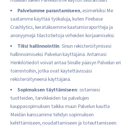
mukaan lukien Palvelumme käytön seurantaan.
Palvelumme parantamiseen
, esimerkiksi Me
saatamme käyttää työkaluja, kuten Firebase
Crashlytics, kerätäksemme kaatumisraportteja ja
anonyymejä tilastotietoja virheiden korjaamiseksi.
Tilisi hallinnointiin
: Sinun rekisteröitymisesi
hallinnoimiseksi Palvelun käyttäjänä. Antamasi
Henkilötiedot voivat antaa Sinulle pääsyn Palvelun eri
toimintoihin, jotka ovat käytettävissäsi
rekisteröityneenä käyttäjänä.
Sopimuksen täyttämiseen
: ostamiesi
tuotteiden, tarvikkeiden tai palvelujen
kauppasopimuksen taikka muun Palvelun kautta
Meidän kanssamme tehdyn sopimuksen
kehittämiseen, noudattamiseen ja toteuttamiseen.