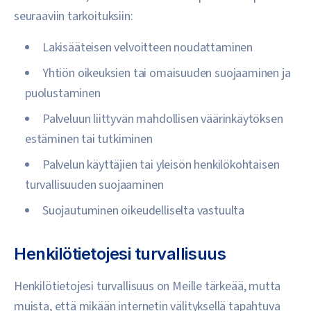
seuraaviin tarkoituksiin:
Lakisääteisen velvoitteen noudattaminen
Yhtiön oikeuksien tai omaisuuden suojaaminen ja
puolustaminen
Palveluun liittyvän mahdollisen väärinkäytöksen
estäminen tai tutkiminen
Palvelun käyttäjien tai yleisön henkilökohtaisen
turvallisuuden suojaaminen
Suojautuminen oikeudelliselta vastuulta
Henkilötietojesi turvallisuus
Henkilötietojesi turvallisuus on Meille tärkeää, mutta
muista, että mikään internetin välityksellä tapahtuva