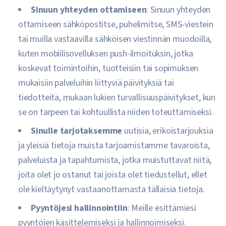
Sinuun yhteyden ottamiseen
: Sinuun yhteyden
ottamiseen sähköpostitse, puhelimitse, SMS-viestein
tai muilla vastaavilla sähköisen viestinnän muodoilla,
kuten mobiilisovelluksen push-ilmoituksin, jotka
koskevat toimintoihin, tuotteisiin tai sopimuksen
mukaisiin palveluihin liittyviä päivityksiä tai
tiedotteita, mukaan lukien turvallisuuspäivitykset, kun
se on tarpeen tai kohtuullista niiden toteuttamiseksi.
Sinulle tarjotaksemme
uutisia, erikoistarjouksia
ja yleisiä tietoja muista tarjoamistamme tavaroista,
palveluista ja tapahtumista, jotka muistuttavat niitä,
joita olet jo ostanut tai joista olet tiedustellut, ellet
ole kieltäytynyt vastaanottamasta tällaisia tietoja.
Pyyntöjesi hallinnointiin
: Meille esittämiesi
pyyntöjen käsittelemiseksi ja hallinnoimiseksi.