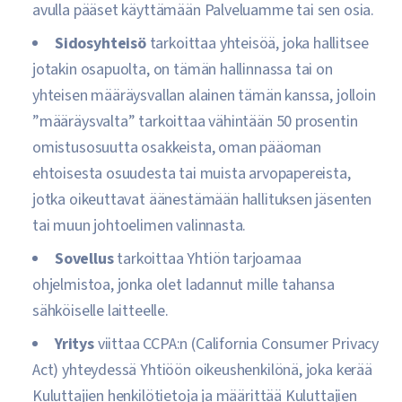
avulla pääset käyttämään Palveluamme tai sen osia.
Sidosyhteisö
tarkoittaa yhteisöä, joka hallitsee
jotakin osapuolta, on tämän hallinnassa tai on
yhteisen määräysvallan alainen tämän kanssa, jolloin
”määräysvalta” tarkoittaa vähintään 50 prosentin
omistusosuutta osakkeista, oman pääoman
ehtoisesta osuudesta tai muista arvopapereista,
jotka oikeuttavat äänestämään hallituksen jäsenten
tai muun johtoelimen valinnasta.
Sovellus
tarkoittaa Yhtiön tarjoamaa
ohjelmistoa, jonka olet ladannut mille tahansa
sähköiselle laitteelle.
Yritys
viittaa CCPA:n (California Consumer Privacy
Act) yhteydessä Yhtiöön oikeushenkilönä, joka kerää
Kuluttajien henkilötietoja ja määrittää Kuluttajien