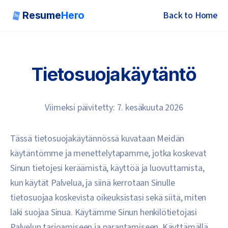
Resume
Hero
Back to Home
Resume
Hero
Toggl
Tietosuojakäytäntö
Viimeksi päivitetty: 7. kesäkuuta 2026
Tässä tietosuojakäytännössä kuvataan Meidän
käytäntömme ja menettelytapamme, jotka koskevat
Sinun tietojesi keräämistä, käyttöä ja luovuttamista,
kun käytät Palvelua, ja siinä kerrotaan Sinulle
tietosuojaa koskevista oikeuksistasi sekä siitä, miten
laki suojaa Sinua. Käytämme Sinun henkilötietojasi
Palvelun tarjoamiseen ja parantamiseen. Käyttämällä