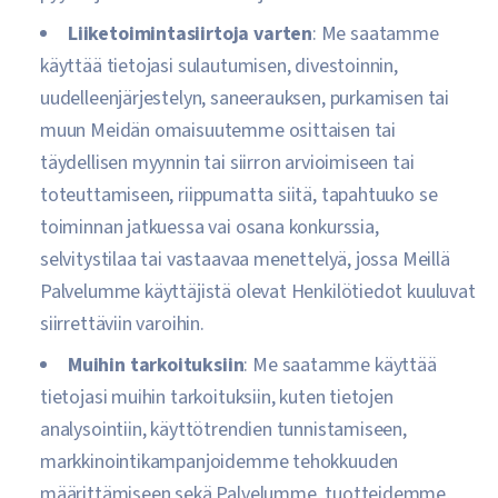
Liiketoimintasiirtoja varten
: Me saatamme
käyttää tietojasi sulautumisen, divestoinnin,
uudelleenjärjestelyn, saneerauksen, purkamisen tai
muun Meidän omaisuutemme osittaisen tai
täydellisen myynnin tai siirron arvioimiseen tai
toteuttamiseen, riippumatta siitä, tapahtuuko se
toiminnan jatkuessa vai osana konkurssia,
selvitystilaa tai vastaavaa menettelyä, jossa Meillä
Palvelumme käyttäjistä olevat Henkilötiedot kuuluvat
siirrettäviin varoihin.
Muihin tarkoituksiin
: Me saatamme käyttää
tietojasi muihin tarkoituksiin, kuten tietojen
analysointiin, käyttötrendien tunnistamiseen,
markkinointikampanjoidemme tehokkuuden
määrittämiseen sekä Palvelumme, tuotteidemme,